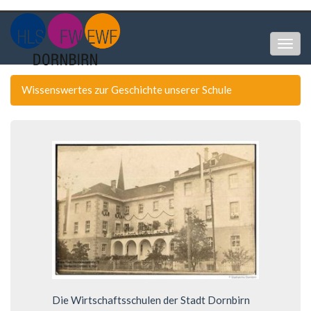
Togg
navig
Wissenswertes zur Geschichte unserer Schule
Die Wirtschaftsschulen der Stadt Dornbirn